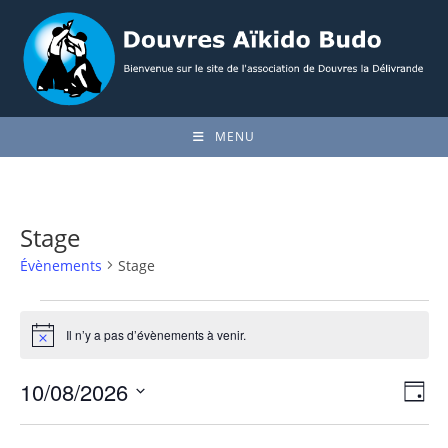
Skip
to
content
MENU
Stage
Évènements
Stage
Évènements
for
Il n’y a pas d’évènements à venir.
N
10
o
août
t
2026
10/08/2026
N
N
i
J
c
a
a
o
S
e
v
u
v
é