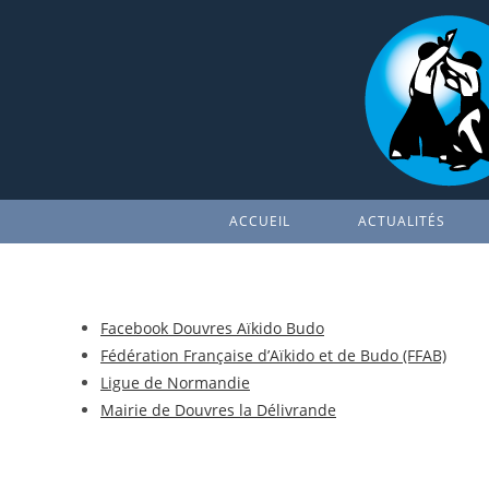
Skip
to
content
ACCUEIL
ACTUALITÉS
Facebook Douvres Aïkido Budo
Fédération Française d’Aïkido et de Budo (FFAB)
Ligue de Normandie
Mairie de Douvres la Délivrande