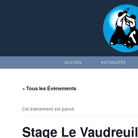
Skip
to
content
ACCUEIL
ACTUALITÉS
« Tous les Évènements
Cet évènement est passé.
Stage Le Vaudreui