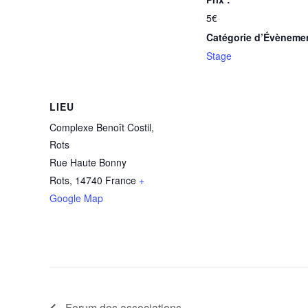
5€
Catégorie d’Évèneme
Stage
LIEU
Complexe Benoît Costil,
Rots
Rue Haute Bonny
Rots
,
14740
France
+
Google Map
Forum des associations